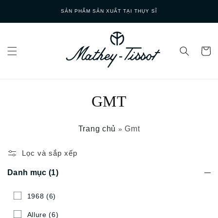
Skip to
SẢN PHẨM SẢN XUẤT TẠI THỤY SĨ
content
GMT
Trang chủ
Gmt
»
Lọc và sắp xếp
Danh mục
(1)
1968
(6)
Allure
(6)