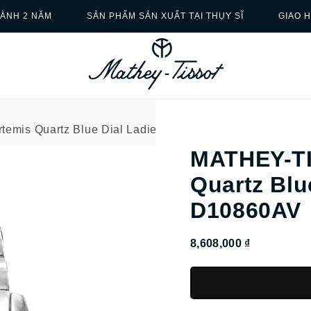
ÀNH 2 NĂM
SẢN PHẨM SẢN XUẤT TẠI THỤY SĨ
GIAO 
emis Quartz Blue Dial Ladies Watch D10860AV
MATHEY-TI
Quartz Blu
D10860AV
8,608,000 ₫