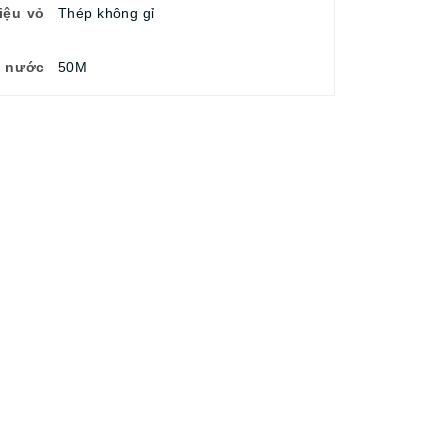
iệu vỏ
Thép không gỉ
u nước
50M