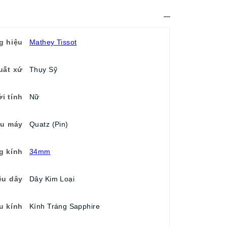
g hiệu
Mathey Tissot
uất xứ
Thụy Sỹ
ới tính
Nữ
ểu máy
Quatz (Pin)
g kính
34mm
ệu dây
Dây Kim Loại
ệu kính
Kính Tráng Sapphire