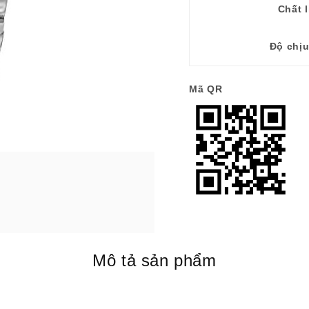
Chất l
Độ chị
Mã QR
Mô tả sản phẩm