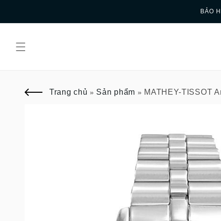
Skip to
BẢO H
content
Trang chủ
Sản phẩm
MATHEY-TISSOT Art
»
»