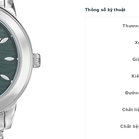
Thông số kỹ thuật
Thươn
X
Gi
Ki
Đườn
Chất li
Chất li