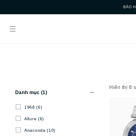
Skip to
BẢO H
content
Hiển thị 8
Danh mục
(1)
1968
(6)
Allure
(6)
Anaconda
(10)