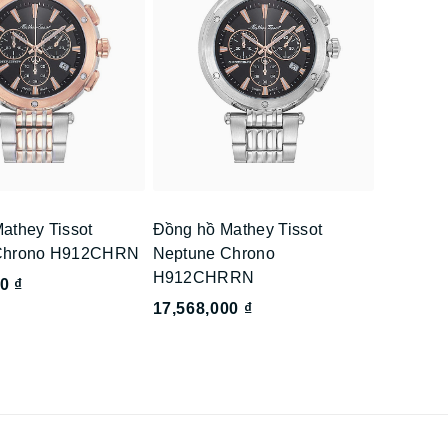
athey Tissot
Đồng hồ Mathey Tissot
Chrono H912CHRN
Neptune Chrono
H912CHRRN
0 ₫
17,568,000 ₫