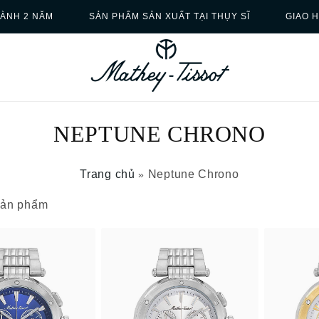
ÀNH 2 NĂM
SẢN PHẨM SẢN XUẤT TẠI THỤY SĨ
GIAO 
NEPTUNE CHRONO
Trang chủ
Neptune Chrono
»
 sản phẩm