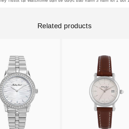
ey Tissot tại Watchtime bạn sẽ được bảo hành 3 năm lỗi 1 đổi 
Related products