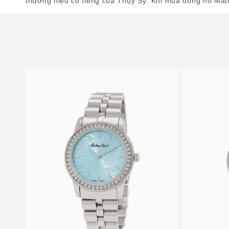
thương hiệu có tiếng của Thụy Sỹ. Khi mua đồng hồ Math