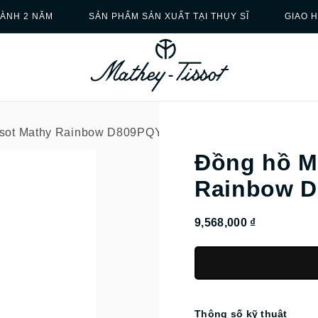
ÀNH 2 NĂM
SẢN PHẨM SẢN XUẤT TẠI THỤY SĨ
GIAO 
ssot Mathy Rainbow D809PQYI
Đồng hồ M
Rainbow D
9,568,000 ₫
Thông số kỹ thuật